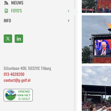
NIEUWS
FOTO’S
INFO
X
LinkedIn
Gilzerbaan 400, 5032VC Tilburg
013-4628200
contact@g-golf.nl